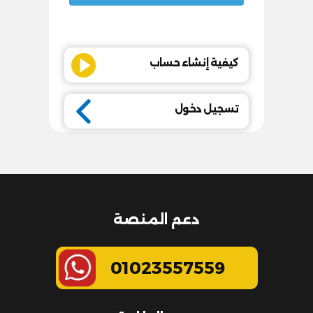
كيفية إنشاء حساب
تسجيل دخول
دعم المنصة
01023557559