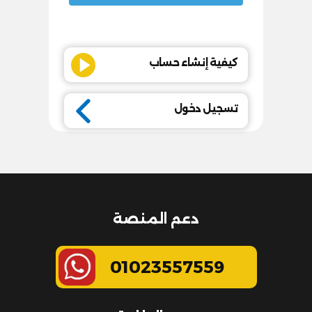
كيفية إنشاء حساب
تسجيل دخول
دعم المنصة
01023557559