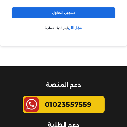
تسجيل الدخول
سجّل الآن
ليس لديك حساب؟
دعم المنصة
01023557559
دعم الطلبة