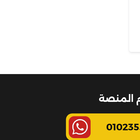
 المنصة
010235