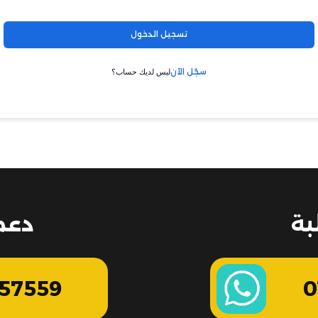
تسجيل الدخول
سجّل الآن
ليس لديك حساب؟
بة
دعم
57559
0