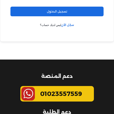
تسجيل الدخول
سجّل الآن
ليس لديك حساب؟
دعم المنصة
01023557559
دعم الطلبة