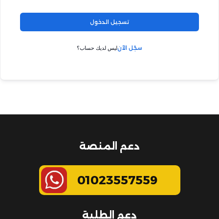
تسجيل الدخول
سجّل الآن
ليس لديك حساب؟
دعم المنصة
01023557559
دعم الطلبة