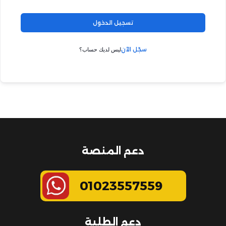
تسجيل الدخول
سجّل الآن
ليس لديك حساب؟
دعم المنصة
01023557559
دعم الطلبة